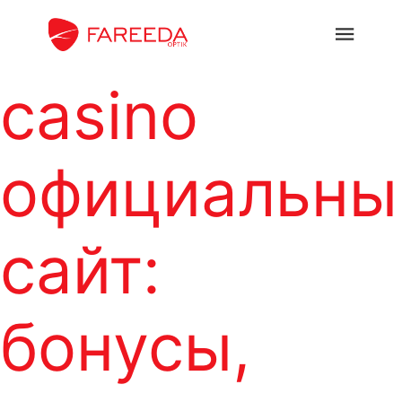
Vodka
casino
официальны
сайт:
бонусы,