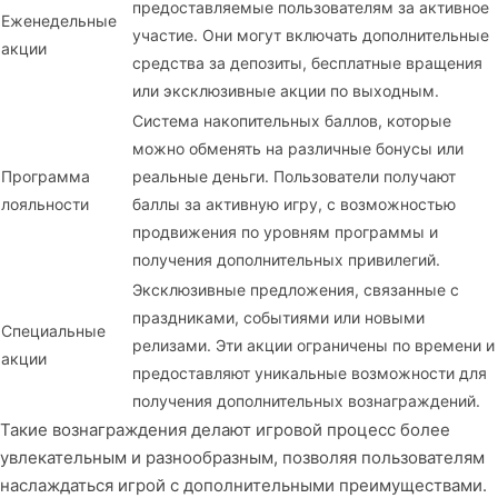
предоставляемые пользователям за активное
Еженедельные
участие. Они могут включать дополнительные
акции
средства за депозиты, бесплатные вращения
или эксклюзивные акции по выходным.
Система накопительных баллов, которые
можно обменять на различные бонусы или
Программа
реальные деньги. Пользователи получают
лояльности
баллы за активную игру, с возможностью
продвижения по уровням программы и
получения дополнительных привилегий.
Эксклюзивные предложения, связанные с
праздниками, событиями или новыми
Специальные
релизами. Эти акции ограничены по времени и
акции
предоставляют уникальные возможности для
получения дополнительных вознаграждений.
Такие вознаграждения делают игровой процесс более
увлекательным и разнообразным, позволяя пользователям
наслаждаться игрой с дополнительными преимуществами.