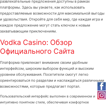
развлекательные предложения доступны в рамках
платформы. Здесь вы узнаете, как использовать
предоставляемые возможности для максимальной выгоды
и удовольствия. Откройте для себя мир, где каждая игра и
каждое предложение могут стать ключом к новым
захватывающим приключениям.
Vodka Casino: Обзор
Официального Сайта
Платформа привлекает внимание своим удобным
интерфейсом, широким выбором функций и высоким
уровнем обслуживания. Посетители смогут легко
ориентироваться по разделам и наслаждаться различными
возможностями, которые предлагает портал.
Пользовательский интерфейс выполнен в современном и
интуитивно понятном стиле, обеспечивая комфортное